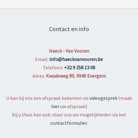
van
een
aansprakelijkheidsverzekering
voor
Contact en info
bedrijven
Haeck - Van Vooren
Email:
info@haeckvanvooren.be
Telefoon:
+32 9 258 13 08
Adres:
Kwadeweg 80
,
9940 Evergem
U kan bij ons een afspraak bekomen via
videogesprek
(maak
hier
uw afspraak)
Bij u thuis kan ook: stuur ons uw mogelijkheden via het
contactformulier
.